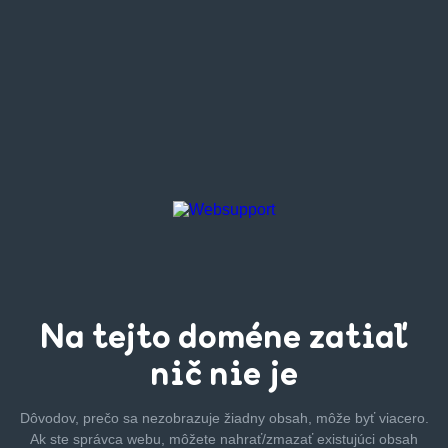
Na tejto
doméne zatiaľ
nič nie je
Dôvodov, prečo sa nezobrazuje žiadny obsah, môže byť
viacero.
Ak ste správca webu, môžete nahrať/zmazať
existujúci obsah